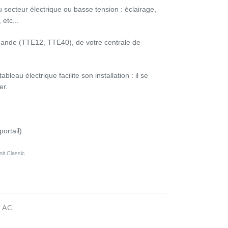
secteur électrique ou basse tension : éclairage,
 etc...
ommande (TTE12, TTE40), de votre centrale de
leau électrique facilite son installation : il se
er.
ortail)
it Classic.
V AC