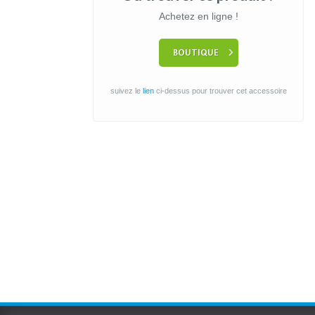
Achetez en ligne !
BOUTIQUE
suivez le
lien
ci-dessus pour trouver cet accessoire