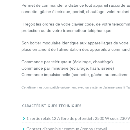
Permet de commander à distance tout appareil raccordé au 
sonnette, gâche électrique, portail, chauffage, volet roulant,
Il reçoit les ordres de votre clavier code, de votre téléc
protection ou de votre transmetteur téléphonique.
Son boitier modulaire identique aux appareillages de votre tab
place en amont de l'alimentation des appareils à command
Commande par télérupteur (éclairage, chauffage)
Commande par minuterie (éclairage, flash, sirène)
Commande impulsionnelle (sonnette, gâche, automatisme p
Cet élément est compatible uniquement avec un système d'alarme sans fil Tan
CARACTÉRISTIQUES TECHNIQUES
1 sortie relais 12 A libre de potentiel : 2500 W sous 230 
Contact disponible : commun / repos / travail